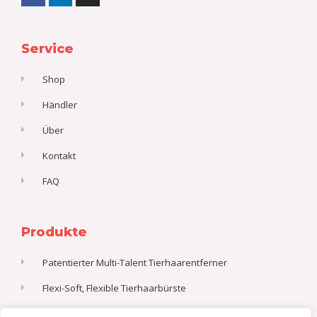
c
n
s
e
k
t
b
e
a
o
d
g
o
i
r
k
n
a
Service
-
m
f
Shop
Händler
Über
Kontakt
FAQ
Produkte
Patentierter Multi-Talent Tierhaarentferner
Flexi-Soft, Flexible Tierhaarbürste
Gürteltasche Combo Set, Professionelles