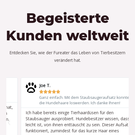
Begeisterte
Kunden weltweit
Entdecken Sie, wie der Fureater das Leben von Tierbesitzern
verändert hat.
W
W
e
e
Joe T.
i





t
Ganz einfach. Mit dem Staubsaugeraufsatz konnte ich
e
e
die Hundehaare loswerden. Ich danke Ihnen!
r
r
l
Ich habe bereits einige Tierhaardüsen für den
e
e
Staubsauger ausprobiert. Hundebesitzer wissen, dass es
s
s
V
N
leicht ist, von ihnen enttäuscht zu sein. Dieser Aufsatz
e
e
n
funktioniert, zumindest für das kurze Haar eines
n