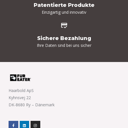
Patentierte Produkte
Einzigartig und innovativ
Sichere Bezahlung
Ihre Daten sind bei uns sicher
Haarbold ApS
Kyhnsvej 22
DK-8680 Ry – Dänemark
F
L
I
a
i
n