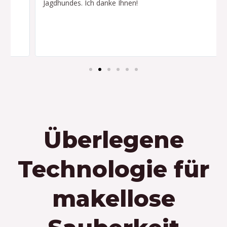
o
ä
Jagdhundes. Ich danke Ihnen!
r
c
i
h
g
s
e
t
r
e
r
Überlegene
Technologie für
makellose