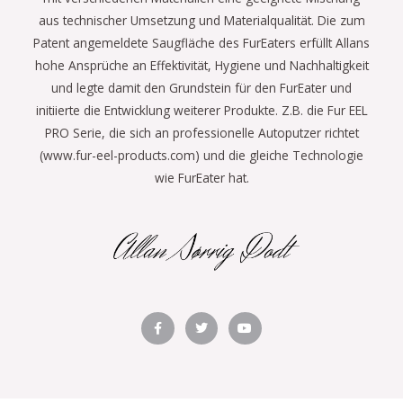
aus technischer Umsetzung und Materialqualität. Die zum
Patent angemeldete Saugfläche des FurEaters erfüllt Allans
hohe Ansprüche an Effektivität, Hygiene und Nachhaltigkeit
und legte damit den Grundstein für den FurEater und
initiierte die Entwicklung weiterer Produkte. Z.B. die Fur EEL
PRO Serie, die sich an professionelle Autoputzer richtet
(www.fur-eel-products.com) und die gleiche Technologie
wie FurEater hat.
F
T
Y
a
w
o
c
i
u
e
t
t
b
t
u
o
e
b
o
r
e
k
-