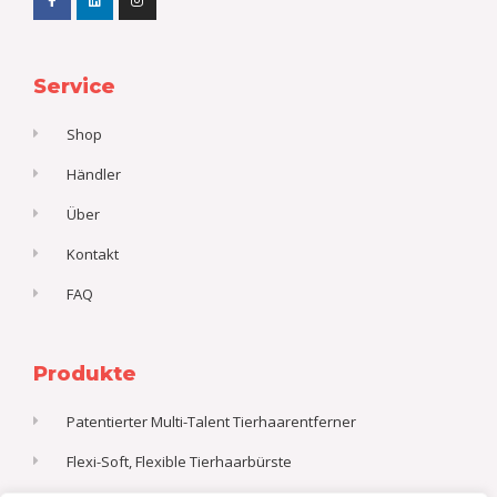
a
i
n
c
n
s
e
k
t
b
e
a
o
d
g
o
i
r
k
n
a
Service
-
m
f
Shop
Händler
Über
Kontakt
FAQ
Produkte
Patentierter Multi-Talent Tierhaarentferner
Flexi-Soft, Flexible Tierhaarbürste