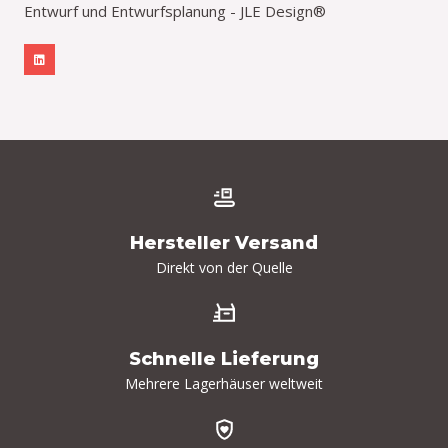
Entwurf und Entwurfsplanung - JLE Design®
L
i
n
k
e
d
i
n
Hersteller Versand
Direkt von der Quelle
Schnelle Lieferung
Mehrere Lagerhäuser weltweit