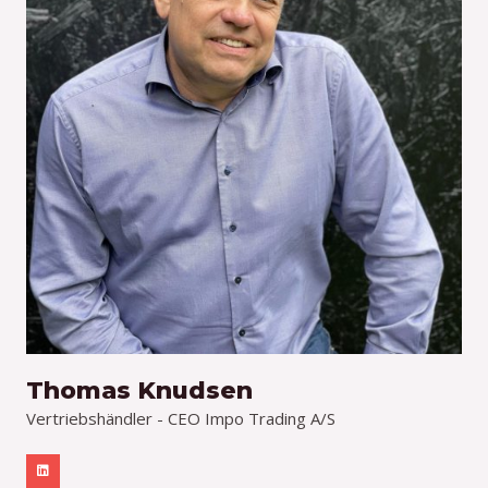
Thomas Knudsen
Vertriebshändler - CEO Impo Trading A/S
L
i
n