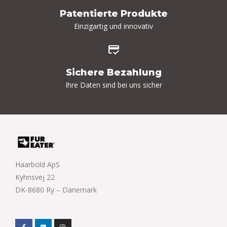
Patentierte Produkte
Einzigartig und innovativ
Sichere Bezahlung
Ihre Daten sind bei uns sicher
Haarbold ApS
Kyhnsvej 22
DK-8680 Ry – Dänemark
F
L
I