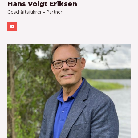
Hans Voigt Eriksen
Geschäftsführer - Partner
L
i
n
k
e
d
i
n