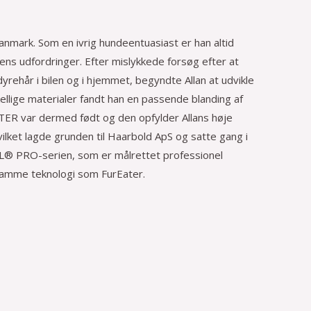
anmark. Som en ivrig hundeentuasiast er han altid
ens udfordringer. Efter mislykkede forsøg efter at
e dyrehår i bilen og i hjemmet, begyndte Allan at udvikle
kellige materialer fandt han en passende blanding af
ATER var dermed født og den opfylder Allans høje
vilket lagde grunden til Haarbold ApS og satte gang i
EEL® PRO-serien, som er målrettet professionel
 samme teknologi som FurEater.