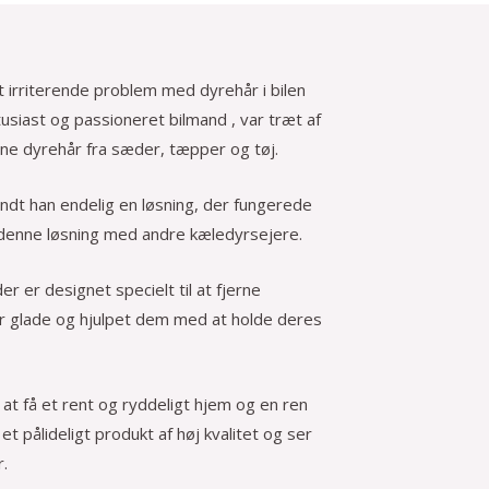
 irriterende problem med dyrehår i bilen
iast og passioneret bilmand , var træt af
rne dyrehår fra sæder, tæpper og tøj.
ndt han endelig en løsning, der fungerede
e denne løsning med andre kæledyrsejere.
r er designet specielt til at fjerne
nder glade og hjulpet dem med at holde deres
t få et rent og ryddeligt hjem og en ren
 et pålideligt produkt af høj kvalitet og ser
r.