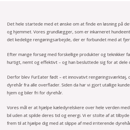
Det hele startede med et ønske om at finde en løsning på det
og hjemmet. Vores grundlægger, som er inkarneret hundeentus
det kedelige rengøringsarbejde, der er forbundet med at fje
Efter mange forsøg med forskellige produkter og teknikker fa
hurtigt, nemt og effektivt – og han besluttede sig for at del
Derfor blev FurEater født – et innovativt rengøringsværktøj, de
dyrehår fra alle overflader. Siden da har vi gjort utallige ku
hjem og biler fri for dyrehår.
Vores mål er at hjælpe kæledyrelskere over hele verden med a
bil uden at spilde deres tid og energi. Vi er stolte af at tilbyde
frem til at hjælpe dig med at slippe af med irriterende dyrehå