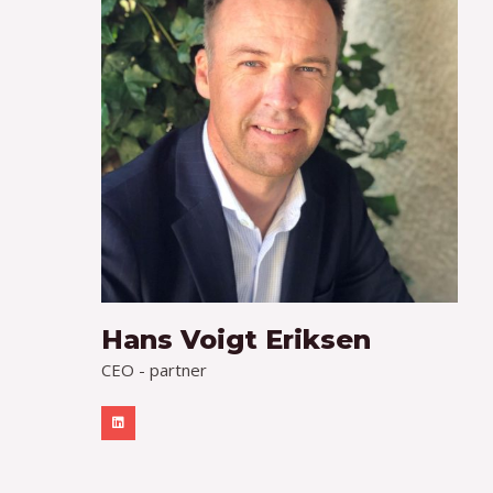
Hans Voigt Eriksen
CEO - partner
L
i
n
k
e
d
i