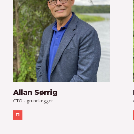
Allan Sørrig
CTO - grundlægger
L
i
n
k
e
d
i