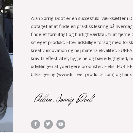
Allan Sørrig Dodt er en succesfuld iværksætter i D
optaget af at finde en praktisk løsning på hverdag
finde et fornuftigt og hurtigt værktøj, til at fjern
sit eget produkt. Efter adskillige forsøg med fors
kreativ innovation og høj materialekvalitet. FURE
krav til effektivitet, hygiejne og bæredygtighed, h
udviklingen af yderligere produkter. F.eks. FUR-
bilklargøring (www.fur-eel-products.com) og har
F
T
Y
a
w
o
c
i
u
e
t
t
b
t
u