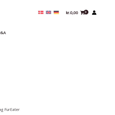
kr.
0,00
Q&A
ag FurEater